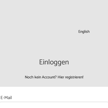
English
Einloggen
Noch kein Account? Hier registrieren!
E-Mail