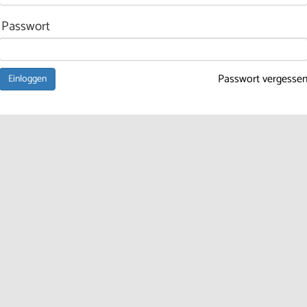
Passwort
Passwort vergesse
Einloggen